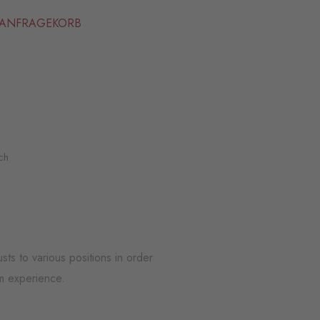
ANFRAGEKORB
ch
ts to various positions in order
m experience.