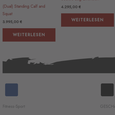
(Dual) Standing Calf and
4.295,00
€
Squat
WEITERLESEN
3.995,00
€
WEITERLESEN
F
I
a
n
c
s
e
t
Fitness-Sport
GESCHÄ
b
a