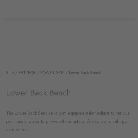
Zum
Inhalt
springen
Start
/
FFITTECH
/
POWER GYM
/ Lower Back Bench
Lower Back Bench
The Lower Back Bench is a gym equipment that adjusts to various
positions in order to provide the most comfortable and safe gym
experience.