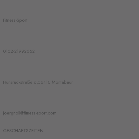
e
s
b
Fitness-Sport
t
o
a
o
0152-21992062
g
k
r
Hunsrückstraße 6,56410 Montabaur
a
m
joergnoll@fitness-sport.com
GESCHÄFTSZEITEN