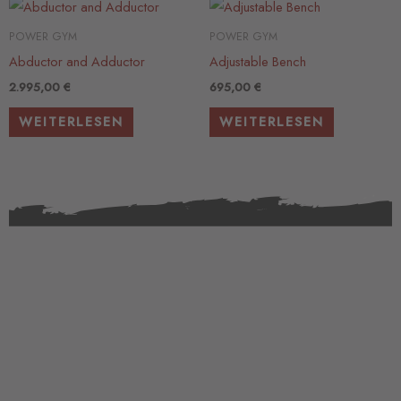
POWER GYM
POWER GYM
Abductor and Adductor
Adjustable Bench
2.995,00
€
695,00
€
WEITERLESEN
WEITERLESEN
F
a
I
c
n