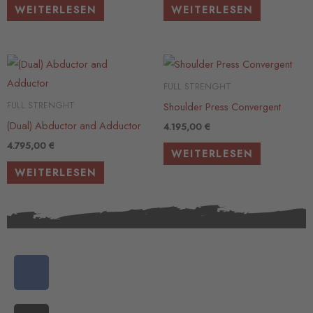
WEITERLESEN
WEITERLESEN
FULL STRENGHT
Shoulder Press Convergent
FULL STRENGHT
(Dual) Abductor and Adductor
4.195,00
€
4.795,00
€
WEITERLESEN
WEITERLESEN
F
a
c
I