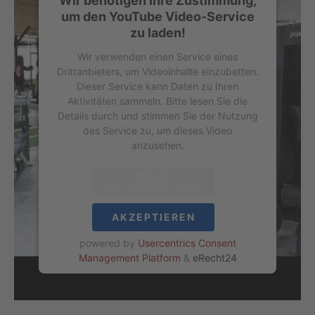
Wir benötigen Ihre Zustimmung,
um den YouTube Video-Service
zu laden!
Wir verwenden einen Service eines
Drittanbieters, um Videoinhalte einzubetten.
Dieser Service kann Daten zu Ihren
Aktivitäten sammeln. Bitte lesen Sie die
Details durch und stimmen Sie der Nutzung
des Service zu, um dieses Video
anzusehen.
MEHR
INFORMATIONEN
AKZEPTIEREN
powered by
Usercentrics Consent
Management Platform
&
eRecht24